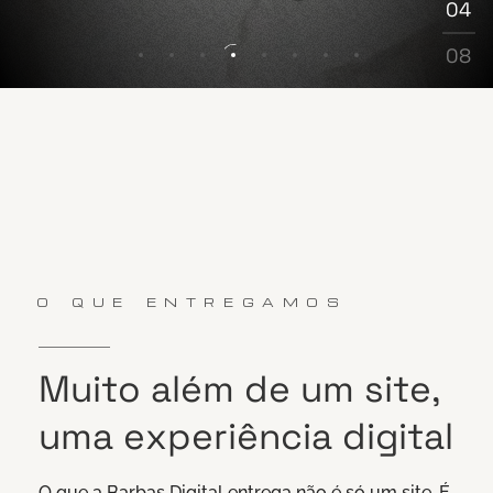
04
05
06
08
07
08
O QUE ENTREGAMOS
Muito
além
de
um
site,
uma
experiência
digital
O que a Barbas Digital entrega não é só um site. É