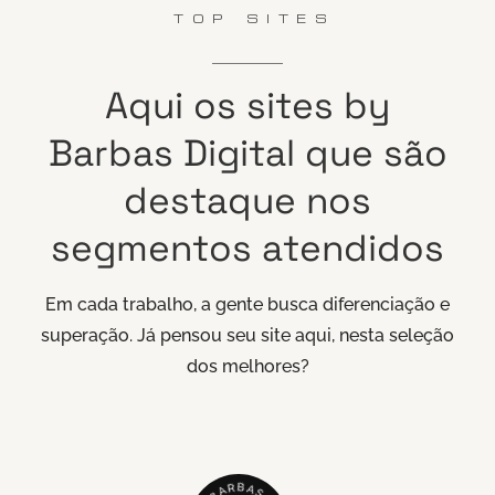
TOP SITES
Aqui
os
sites
by
Barbas
Digital
que
são
destaque
nos
segmentos
atendidos
Em cada trabalho, a gente busca diferenciação e
superação. Já pensou seu site aqui, nesta seleção
dos melhores?
B
R
A
A
S