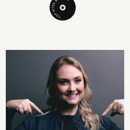
B
S
E
T
I
S
P
O
T