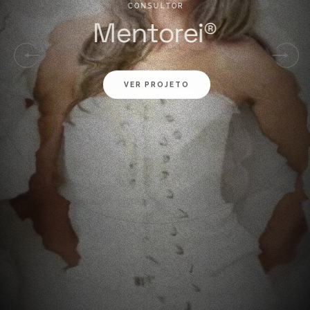
C
O
N
S
U
L
T
O
R
M
e
n
t
o
r
e
i
®
VER PROJETO
01
02
03