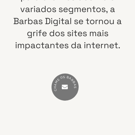
variados
segmentos,
a
Barbas
Digital
se
tornou
a
grife
dos
sites
mais
impactantes
da
internet.
S
B
O
A
E
R
M
B
A
A
H
S
C