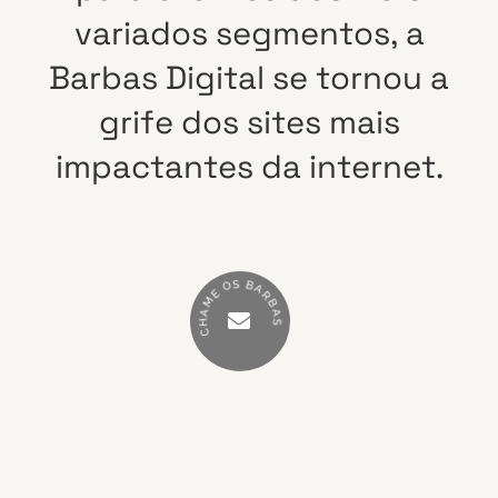
variados
segmentos,
a
Barbas
Digital
se
tornou
a
grife
dos
sites
mais
impactantes
da
internet.
S
B
O
A
E
R
M
B
A
A
H
S
C