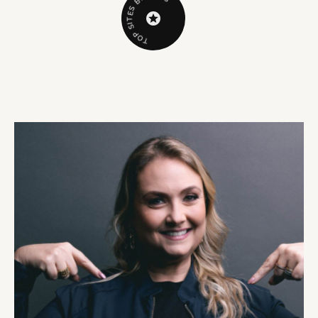
B
S
E
T
I
S
P
O
T