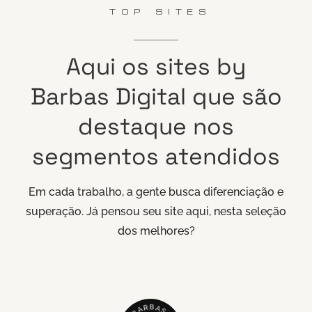
TOP SITES
Aqui
os
sites
by
Barbas
Digital
que
são
destaque
nos
segmentos
atendidos
Em cada trabalho, a gente busca diferenciação e
superação. Já pensou seu site aqui, nesta seleção
dos melhores?
B
R
A
A
S