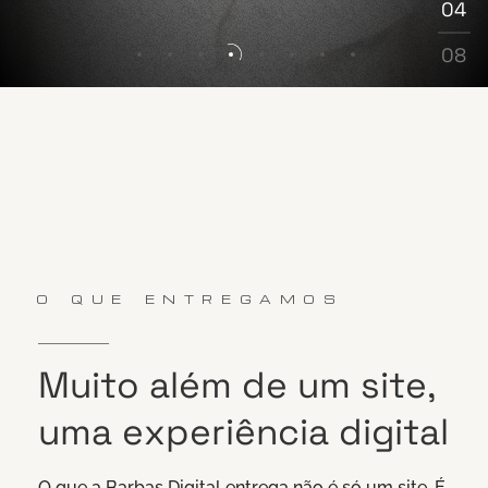
04
05
06
08
07
08
O QUE ENTREGAMOS
Muito
além
de
um
site,
uma
experiência
digital
O que a Barbas Digital entrega não é só um site. É