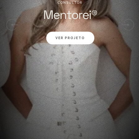
C
O
N
S
U
L
T
O
R
M
e
n
t
o
r
e
i
®
VER PROJETO
01
02
03